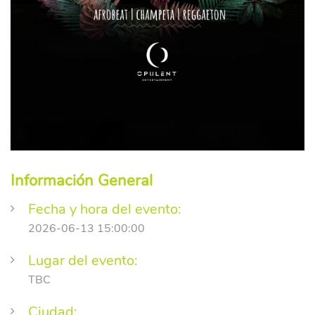
Información General
Fecha y hora del evento:
2026-06-13 15:00:00
Lugar del evento:
TBC
Ciudad: